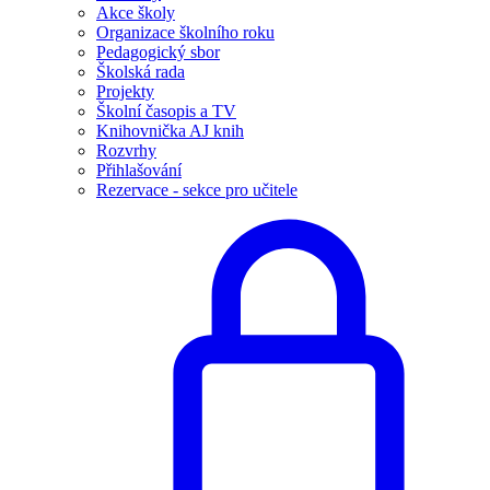
Akce školy
Organizace školního roku
Pedagogický sbor
Školská rada
Projekty
Školní časopis a TV
Knihovnička AJ knih
Rozvrhy
Přihlašování
Rezervace - sekce pro učitele