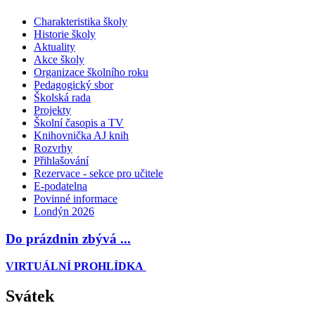
Charakteristika školy
Historie školy
Aktuality
Akce školy
Organizace školního roku
Pedagogický sbor
Školská rada
Projekty
Školní časopis a TV
Knihovnička AJ knih
Rozvrhy
Přihlašování
Rezervace - sekce pro učitele
E-podatelna
Povinné informace
Londýn 2026
Do prázdnin zbývá ...
VIRTUÁLNÍ PROHLÍDKA
Svátek