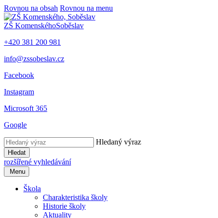
Rovnou na obsah
Rovnou na menu
ZŠ Komenského
Soběslav
+420 381 200 981
info@zssobeslav.cz
Facebook
Instagram
Microsoft 365
Google
Hledaný výraz
Hledat
rozšířené vyhledávání
Menu
Škola
Charakteristika školy
Historie školy
Aktuality