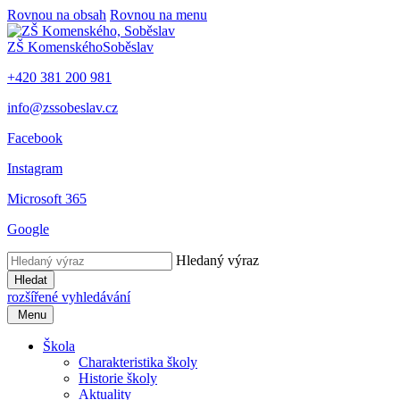
Rovnou na obsah
Rovnou na menu
ZŠ Komenského
Soběslav
+420 381 200 981
info@zssobeslav.cz
Facebook
Instagram
Microsoft 365
Google
Hledaný výraz
Hledat
rozšířené vyhledávání
Menu
Škola
Charakteristika školy
Historie školy
Aktuality