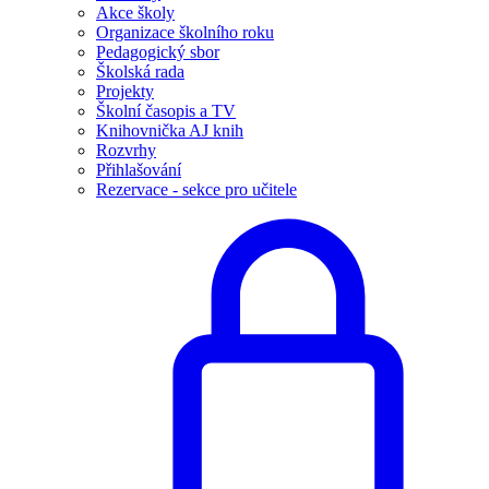
Akce školy
Organizace školního roku
Pedagogický sbor
Školská rada
Projekty
Školní časopis a TV
Knihovnička AJ knih
Rozvrhy
Přihlašování
Rezervace - sekce pro učitele