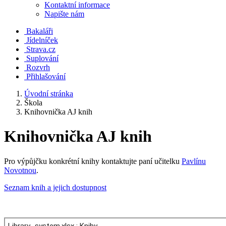
Kontaktní informace
Napište nám
Bakaláři
Jídelníček
Strava.cz
Suplování
Rozvrh
Přihlašování
Úvodní stránka
Škola
Knihovnička AJ knih
Knihovnička AJ knih
Pro výpůjčku konkrétní knihy kontaktujte paní učitelku
Pavlínu
Novotnou
.
Seznam knih a jejich dostupnost