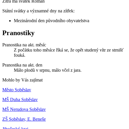
Zítra má svátek
Roman
Státní svátky a významné dny na zítřek:
Mezinárodní den původního obyvatelstva
Pranostiky
Pranostika na akt. měsíc
Z počátku toho měsíce říká se, že opět studený vítr ze strnišť
fouká.
Pranostika na akt. den
Málo plodů v srpnu, málo včel z jara.
Mohlo by Vás zajímat
Město Soběslav
MŠ Duha Soběslav
MŠ Nerudova Soběslav
ZŠ Soběslav, E. Beneše
Jihočeský kraj