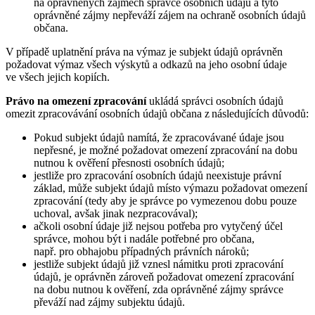
na oprávněných zájmech správce osobních údajů a tyto
oprávněné zájmy nepřeváží zájem na ochraně osobních údajů
občana.
V případě uplatnění práva na výmaz je subjekt údajů oprávněn
požadovat výmaz všech výskytů a odkazů na jeho osobní údaje
ve všech jejich kopiích.
Právo na omezení zpracování
ukládá správci osobních údajů
omezit zpracovávání osobních údajů občana z následujících důvodů:
Pokud subjekt údajů namítá, že zpracovávané údaje jsou
nepřesné, je možné požadovat omezení zpracování na dobu
nutnou k ověření přesnosti osobních údajů;
jestliže pro zpracování osobních údajů neexistuje právní
základ, může subjekt údajů místo výmazu požadovat omezení
zpracování (tedy aby je správce po vymezenou dobu pouze
uchoval, avšak jinak nezpracovával);
ačkoli osobní údaje již nejsou potřeba pro vytyčený účel
správce, mohou být i nadále potřebné pro občana,
např. pro obhajobu případných právních nároků;
jestliže subjekt údajů již vznesl námitku proti zpracování
údajů, je oprávněn zároveň požadovat omezení zpracování
na dobu nutnou k ověření, zda oprávněné zájmy správce
převáží nad zájmy subjektu údajů.