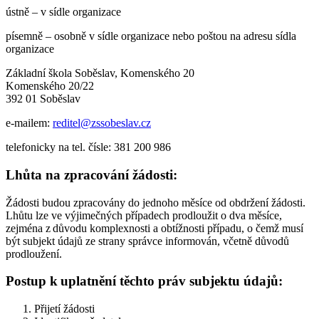
ústně – v sídle organizace
písemně – osobně v sídle organizace nebo poštou na adresu sídla
organizace
Základní škola Soběslav, Komenského 20
Komenského 20/22
392 01 Soběslav
e-mailem:
reditel@zssobeslav.cz
telefonicky na tel. čísle:
381 200 986
Lhůta na zpracování žádosti:
Žádosti budou zpracovány do jednoho měsíce od obdržení žádosti.
Lhůtu lze ve výjimečných případech prodloužit o dva měsíce,
zejména z důvodu komplexnosti a obtížnosti případu, o čemž musí
být subjekt údajů ze strany správce informován, včetně důvodů
prodloužení.
Postup k uplatnění těchto práv subjektu údajů:
Přijetí žádosti