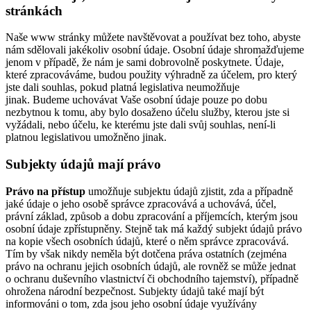
stránkách
Naše www stránky můžete navštěvovat a používat bez toho, abyste
nám sdělovali jakékoliv osobní údaje. Osobní údaje shromažďujeme
jenom v případě, že nám je sami dobrovolně poskytnete. Údaje,
které zpracováváme, budou použity výhradně za účelem, pro který
jste dali souhlas, pokud platná legislativa neumožňuje
jinak. Budeme uchovávat Vaše osobní údaje pouze po dobu
nezbytnou k tomu, aby bylo dosaženo účelu služby, kterou jste si
vyžádali, nebo účelu, ke kterému jste dali svůj souhlas, není-li
platnou legislativou umožněno jinak.
Subjekty údajů mají právo
Právo na přístup
umožňuje subjektu údajů zjistit, zda a případně
jaké údaje o jeho osobě správce zpracovává a uchovává, účel,
právní základ, způsob a dobu zpracování a příjemcích, kterým jsou
osobní údaje zpřístupněny. Stejně tak má každý subjekt údajů právo
na kopie všech osobních údajů, které o něm správce zpracovává.
Tím by však nikdy neměla být dotčena práva ostatních (zejména
právo na ochranu jejich osobních údajů, ale rovněž se může jednat
o ochranu duševního vlastnictví či obchodního tajemství), případně
ohrožena národní bezpečnost. Subjekty údajů také mají být
informováni o tom, zda jsou jeho osobní údaje využívány