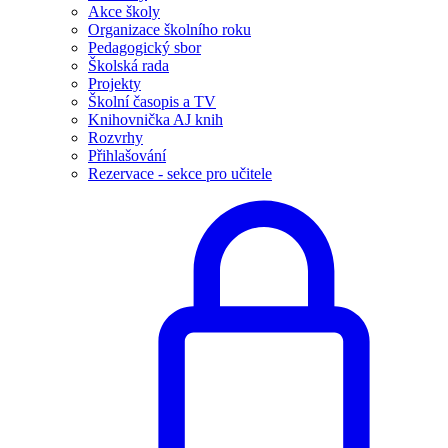
Akce školy
Organizace školního roku
Pedagogický sbor
Školská rada
Projekty
Školní časopis a TV
Knihovnička AJ knih
Rozvrhy
Přihlašování
Rezervace - sekce pro učitele