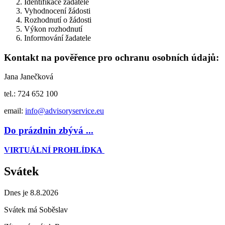
Identifikace žadatele
Vyhodnocení žádosti
Rozhodnutí o žádosti
Výkon rozhodnutí
Informování žadatele
Kontakt na pověřence pro ochranu osobních údajů:
Jana Janečková
tel.: 724 652 100
email:
info@advisoryservice.eu
Do prázdnin zbývá ...
VIRTUÁLNÍ PROHLÍDKA
Svátek
Dnes je 8.8.2026
Svátek má
Soběslav