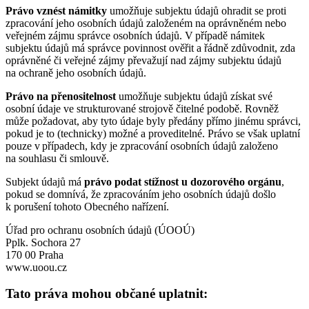
Právo vznést námitky
umožňuje subjektu údajů ohradit se proti
zpracování jeho osobních údajů založeném na oprávněném nebo
veřejném zájmu správce osobních údajů. V případě námitek
subjektu údajů má správce povinnost ověřit a řádně zdůvodnit, zda
oprávněné či veřejné zájmy převažují nad zájmy subjektu údajů
na ochraně jeho osobních údajů.
Právo na přenositelnost
umožňuje subjektu údajů získat své
osobní údaje ve strukturované strojově čitelné podobě. Rovněž
může požadovat, aby tyto údaje byly předány přímo jinému správci,
pokud je to (technicky) možné a proveditelné. Právo se však uplatní
pouze v případech, kdy je zpracování osobních údajů založeno
na souhlasu či smlouvě.
Subjekt údajů má
právo podat stížnost u dozorového orgánu
,
pokud se domnívá, že zpracováním jeho osobních údajů došlo
k porušení tohoto Obecného nařízení.
Úřad pro ochranu osobních údajů (ÚOOÚ)
Pplk. Sochora 27
170 00 Praha
www.uoou.cz
Tato práva mohou občané uplatnit: