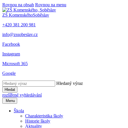
Rovnou na obsah
Rovnou na menu
ZŠ Komenského
Soběslav
+420 381 200 981
info@zssobeslav.cz
Facebook
Instagram
Microsoft 365
Google
Hledaný výraz
Hledat
rozšířené vyhledávání
Menu
Škola
Charakteristika školy
Historie školy
Aktuality