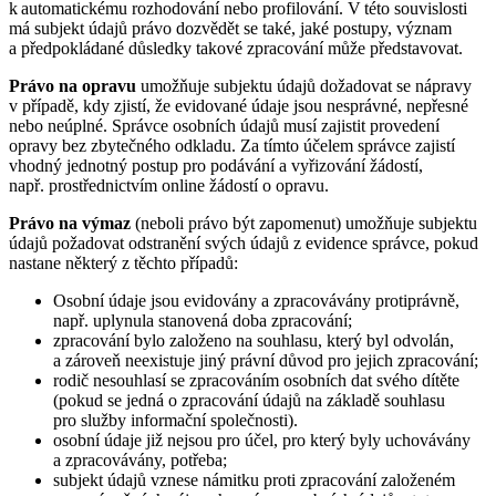
k automatickému rozhodování nebo profilování. V této souvislosti
má subjekt údajů právo dozvědět se také, jaké postupy, význam
a předpokládané důsledky takové zpracování může představovat.
Právo na opravu
umožňuje subjektu údajů dožadovat se nápravy
v případě, kdy zjistí, že evidované údaje jsou nesprávné, nepřesné
nebo neúplné. Správce osobních údajů musí zajistit provedení
opravy bez zbytečného odkladu. Za tímto účelem správce zajistí
vhodný jednotný postup pro podávání a vyřizování žádostí,
např. prostřednictvím online žádostí o opravu.
Právo na výmaz
(neboli právo být zapomenut) umožňuje subjektu
údajů požadovat odstranění svých údajů z evidence správce, pokud
nastane některý z těchto případů:
Osobní údaje jsou evidovány a zpracovávány protiprávně,
např. uplynula stanovená doba zpracování;
zpracování bylo založeno na souhlasu, který byl odvolán,
a zároveň neexistuje jiný právní důvod pro jejich zpracování;
rodič nesouhlasí se zpracováním osobních dat svého dítěte
(pokud se jedná o zpracování údajů na základě souhlasu
pro služby informační společnosti).
osobní údaje již nejsou pro účel, pro který byly uchovávány
a zpracovávány, potřeba;
subjekt údajů vznese námitku proti zpracování založeném