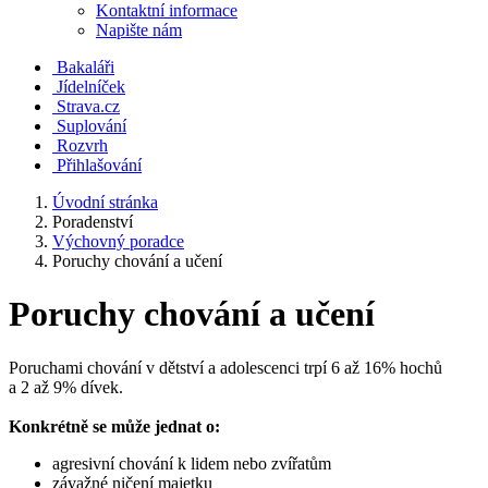
Kontaktní informace
Napište nám
Bakaláři
Jídelníček
Strava.cz
Suplování
Rozvrh
Přihlašování
Úvodní stránka
Poradenství
Výchovný poradce
Poruchy chování a učení
Poruchy chování a učení
Poruchami chování v dětství a adolescenci trpí 6 až 16% hochů
a 2 až 9% dívek.
Konkrétně se může jednat o:
agresivní chování k lidem nebo zvířatům
závažné ničení majetku