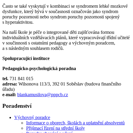
Často se také vyskytují v kombinaci se syndromem lehké mozkové
dysfunkce, který bývá v současnosti označován jako syndrom
poruchy pozornosti nebo syndrom poruchy pozornosti spojený
s hyperaktivitou.
Na naší škole je péče o integrované děti zajišťována formou
individuálních vzdělávacích plánů, které vypracovávají třídní učitelé
v součinnosti s ostatními pedagogy a výchovným poradcem,
a s následným souhlasem rodičů.
Spolupracující instituce
Pedagogicko-psychologická poradna
tel.
731 841 015
adresa:
Wilsonova 113/3, 392 01 Soběslav (budova finančního
úřadu)
e-mail:
blankamusilova@pppcb.cz
Poradenství
Výchovný poradce
Informace o oborech, školách a uplatnění absolventů
Přijímací řízení na střední školy