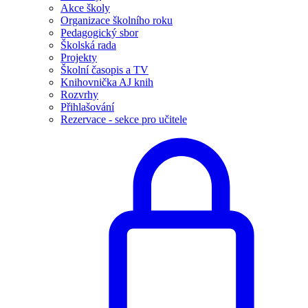
Akce školy
Organizace školního roku
Pedagogický sbor
Školská rada
Projekty
Školní časopis a TV
Knihovnička AJ knih
Rozvrhy
Přihlašování
Rezervace - sekce pro učitele