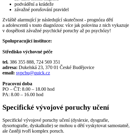
podvádění a krádeže
závažné porušování pravidel
Zvláště alarmující je následující skutečnost - prognóza dětí
a adolescentů s touto diagnózou: více jak polovina z nich vykazuje
v dospělosti závažné psychické poruchy až po psychózy!
Spolupracující instituce:
Středisko výchovné péče
tel.
386 355 888, 724 569 351
adresa:
Dukelská 23, 370 01 České Budějovice
email:
svpcbu@quick.cz
Pracovní doba
PO – ČT: 8.00 – 18.00 hod
PA: 8.00 – 16.00 hod
Specifické vývojové poruchy učení
Specifické vývojové poruchy učení (dyslexie, dysgrafie,
dysortografie, dyskalkulie) se mohou u dětí vyskytovat samostatně,
ale častěji tvoří komplex poruch.