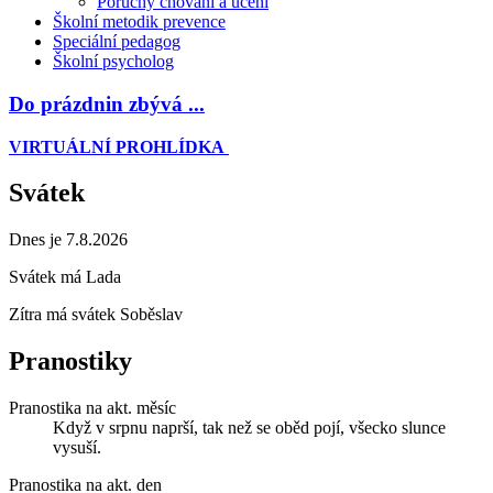
Poruchy chování a učení
Školní metodik prevence
Speciální pedagog
Školní psycholog
Do prázdnin zbývá ...
VIRTUÁLNÍ PROHLÍDKA
Svátek
Dnes je 7.8.2026
Svátek má
Lada
Zítra má svátek
Soběslav
Pranostiky
Pranostika na akt. měsíc
Když v srpnu naprší, tak než se oběd pojí, všecko slunce
vysuší.
Pranostika na akt. den