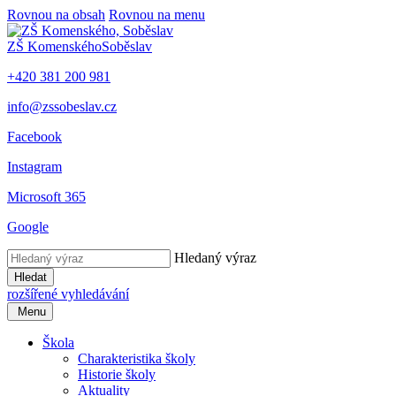
Rovnou na obsah
Rovnou na menu
ZŠ Komenského
Soběslav
+420 381 200 981
info@zssobeslav.cz
Facebook
Instagram
Microsoft 365
Google
Hledaný výraz
Hledat
rozšířené vyhledávání
Menu
Škola
Charakteristika školy
Historie školy
Aktuality