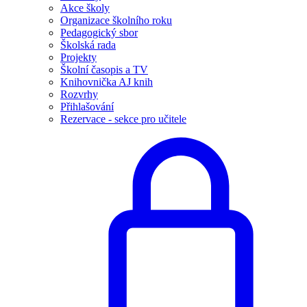
Akce školy
Organizace školního roku
Pedagogický sbor
Školská rada
Projekty
Školní časopis a TV
Knihovnička AJ knih
Rozvrhy
Přihlašování
Rezervace - sekce pro učitele