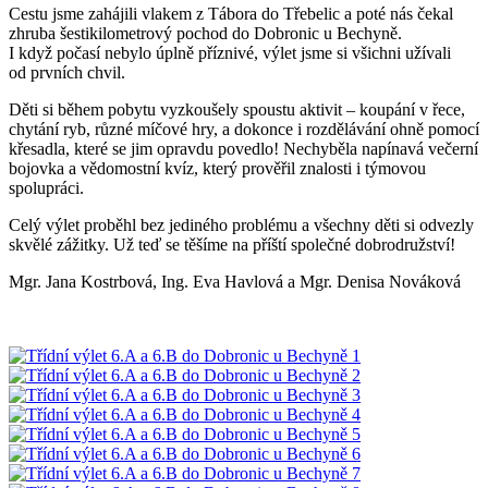
Cestu jsme zahájili vlakem z Tábora do Třebelic a poté nás čekal
zhruba šestikilometrový pochod do Dobronic u Bechyně.
I když počasí nebylo úplně příznivé, výlet jsme si všichni užívali
od prvních chvil.
Děti si během pobytu vyzkoušely spoustu aktivit – koupání v řece,
chytání ryb, různé míčové hry, a dokonce i rozdělávání ohně pomocí
křesadla, které se jim opravdu povedlo! Nechyběla napínavá večerní
bojovka a vědomostní kvíz, který prověřil znalosti i týmovou
spolupráci.
Celý výlet proběhl bez jediného problému a všechny děti si odvezly
skvělé zážitky. Už teď se těšíme na příští společné dobrodružství!
Mgr. Jana Kostrbová, Ing. Eva Havlová a Mgr. Denisa Nováková