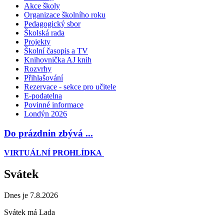
Akce školy
Organizace školního roku
Pedagogický sbor
Školská rada
Projekty
Školní časopis a TV
Knihovnička AJ knih
Rozvrhy
Přihlašování
Rezervace - sekce pro učitele
E-podatelna
Povinné informace
Londýn 2026
Do prázdnin zbývá ...
VIRTUÁLNÍ PROHLÍDKA
Svátek
Dnes je 7.8.2026
Svátek má
Lada