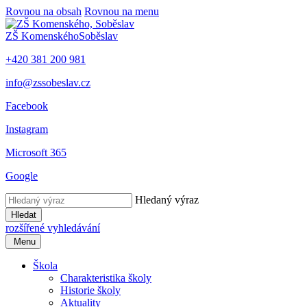
Rovnou na obsah
Rovnou na menu
ZŠ Komenského
Soběslav
+420 381 200 981
info@zssobeslav.cz
Facebook
Instagram
Microsoft 365
Google
Hledaný výraz
Hledat
rozšířené vyhledávání
Menu
Škola
Charakteristika školy
Historie školy
Aktuality