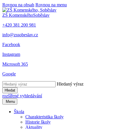
Rovnou na obsah
Rovnou na menu
ZŠ Komenského
Soběslav
+420 381 200 981
info@zssobeslav.cz
Facebook
Instagram
Microsoft 365
Google
Hledaný výraz
Hledat
rozšířené vyhledávání
Menu
Škola
Charakteristika školy
Historie školy
Aktuality