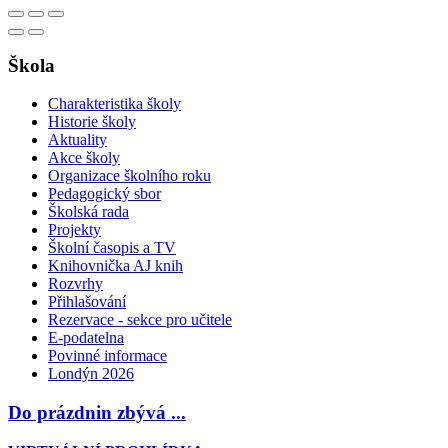
Škola
Charakteristika školy
Historie školy
Aktuality
Akce školy
Organizace školního roku
Pedagogický sbor
Školská rada
Projekty
Školní časopis a TV
Knihovnička AJ knih
Rozvrhy
Přihlašování
Rezervace - sekce pro učitele
E-podatelna
Povinné informace
Londýn 2026
Do prázdnin zbývá ...