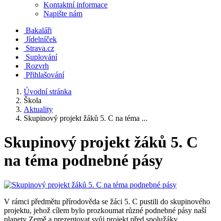
Kontaktní informace
Napište nám
Bakaláři
Jídelníček
Strava.cz
Suplování
Rozvrh
Přihlašování
Úvodní stránka
Škola
Aktuality
Skupinový projekt žáků 5. C na téma ...
Skupinový projekt žáků 5. C
na téma podnebné pásy
V rámci předmětu přírodověda se žáci 5. C pustili do skupinového
projektu, jehož cílem bylo prozkoumat různé podnebné pásy naší
planety Země a prezentovat svůj projekt před spolužáky.