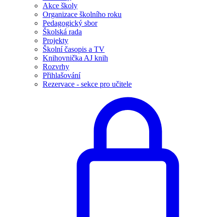
Akce školy
Organizace školního roku
Pedagogický sbor
Školská rada
Projekty
Školní časopis a TV
Knihovnička AJ knih
Rozvrhy
Přihlašování
Rezervace - sekce pro učitele