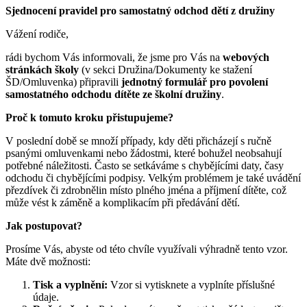
Sjednocení pravidel pro samostatný odchod dětí z družiny
Vážení rodiče,
rádi bychom Vás informovali, že jsme pro Vás na
webových
stránkách školy
(v sekci Družina/Dokumenty ke stažení
ŠD/Omluvenka) připravili
jednotný formulář pro povolení
samostatného odchodu dítěte ze školní družiny
.
Proč k tomuto kroku přistupujeme?
V poslední době se množí případy, kdy děti přicházejí s ručně
psanými omluvenkami nebo žádostmi, které bohužel neobsahují
potřebné náležitosti. Často se setkáváme s chybějícími daty, časy
odchodu či chybějícími podpisy. Velkým problémem je také uvádění
přezdívek či zdrobnělin místo plného jména a příjmení dítěte, což
může vést k záměně a komplikacím při předávání dětí.
Jak postupovat?
Prosíme Vás, abyste od této chvíle využívali výhradně tento vzor.
Máte dvě možnosti:
Tisk a vyplnění:
Vzor si vytisknete a vyplníte příslušné
údaje.