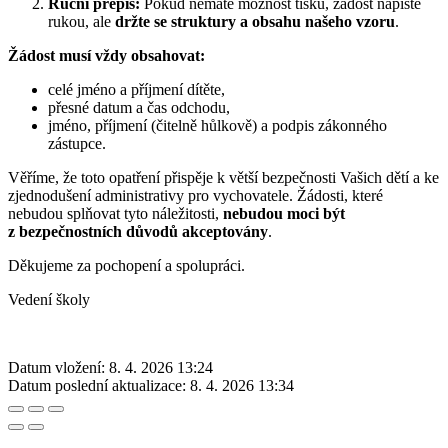
Ruční přepis:
Pokud nemáte možnost tisku, žádost napište
rukou, ale
držte se struktury a obsahu našeho vzoru
.
Žádost musí vždy obsahovat:
celé jméno a příjmení dítěte,
přesné datum a čas odchodu,
jméno, příjmení (čitelně hůlkově) a podpis zákonného
zástupce.
Věříme, že toto opatření přispěje k větší bezpečnosti Vašich dětí a ke
zjednodušení administrativy pro vychovatele. Žádosti, které
nebudou splňovat tyto náležitosti,
nebudou moci být
z bezpečnostních důvodů akceptovány
.
Děkujeme za pochopení a spolupráci.
Vedení školy
Datum vložení:
8. 4. 2026 13:24
Datum poslední aktualizace:
8. 4. 2026 13:34