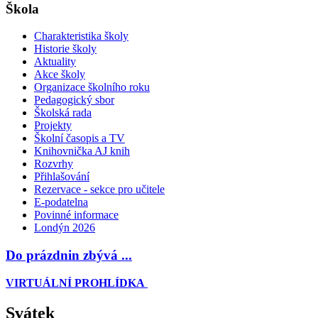
Škola
Charakteristika školy
Historie školy
Aktuality
Akce školy
Organizace školního roku
Pedagogický sbor
Školská rada
Projekty
Školní časopis a TV
Knihovnička AJ knih
Rozvrhy
Přihlašování
Rezervace - sekce pro učitele
E-podatelna
Povinné informace
Londýn 2026
Do prázdnin zbývá ...
VIRTUÁLNÍ PROHLÍDKA
Svátek