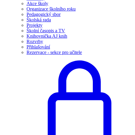
Akce školy
Organizace školního roku
Pedagogický sbor
Školská rada
Projekty
Školní časopis a TV
Knihovnička AJ knih
Rozvrhy
Přihlašování
Rezervace - sekce pro učitele