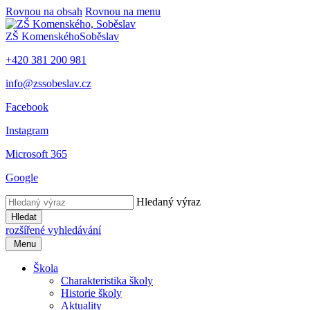
Rovnou na obsah
Rovnou na menu
ZŠ Komenského
Soběslav
+420 381 200 981
info@zssobeslav.cz
Facebook
Instagram
Microsoft 365
Google
Hledaný výraz
Hledat
rozšířené vyhledávání
Menu
Škola
Charakteristika školy
Historie školy
Aktuality