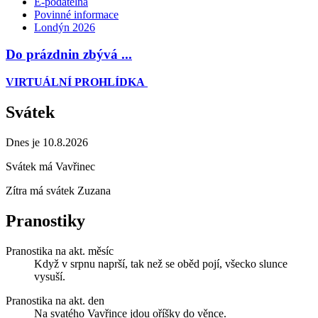
E-podatelna
Povinné informace
Londýn 2026
Do prázdnin zbývá ...
VIRTUÁLNÍ PROHLÍDKA
Svátek
Dnes je 10.8.2026
Svátek má
Vavřinec
Zítra má svátek
Zuzana
Pranostiky
Pranostika na akt. měsíc
Když v srpnu naprší, tak než se oběd pojí, všecko slunce
vysuší.
Pranostika na akt. den
Na svatého Vavřince jdou oříšky do věnce.