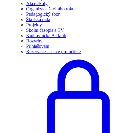
Akce školy
Organizace školního roku
Pedagogický sbor
Školská rada
Projekty
Školní časopis a TV
Knihovnička AJ knih
Rozvrhy
Přihlašování
Rezervace - sekce pro učitele