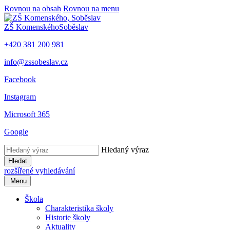
Rovnou na obsah
Rovnou na menu
ZŠ Komenského
Soběslav
+420 381 200 981
info@zssobeslav.cz
Facebook
Instagram
Microsoft 365
Google
Hledaný výraz
Hledat
rozšířené vyhledávání
Menu
Škola
Charakteristika školy
Historie školy
Aktuality