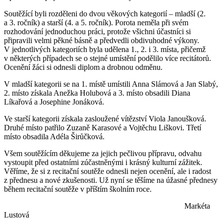
Soutěžící byli rozděleni do dvou věkových kategorií – mladší (2.
a 3. ročník) a starší (4. a 5. ročník). Porota neměla při svém
rozhodování jednoduchou práci, protože všichni účastníci si
připravili velmi pěkné básně a předvedli obdivuhodné výkony.
V jednotlivých kategoriích byla udělena 1., 2. i 3. místa, přičemž
v některých případech se o stejné umístění podělilo více recitátorů.
Ocenění žáci si odnesli diplom a drobnou odměnu.
V mladší kategorii se na 1. místě umístili Anna Slámová a Jan Slabý,
2. místo získala Anežka Holubová a 3. místo obsadili Diana
Líkařová a Josephine Jonáková.
Ve starší kategorii získala zasloužené vítězství Viola Janoušková.
Druhé místo patřilo Zuzaně Karasové a Vojtěchu Liškovi. Třetí
místo obsadila Adéla Širůčková.
Všem soutěžícím děkujeme za jejich pečlivou přípravu, odvahu
vystoupit před ostatními zúčastněnými i krásný kulturní zážitek.
Věříme, že si z recitační soutěže odnesli nejen ocenění, ale i radost
z přednesu a nové zkušenosti. Už nyní se těšíme na úžasné přednesy
během recitační soutěže v příštím školním roce.
Markéta
Lustová