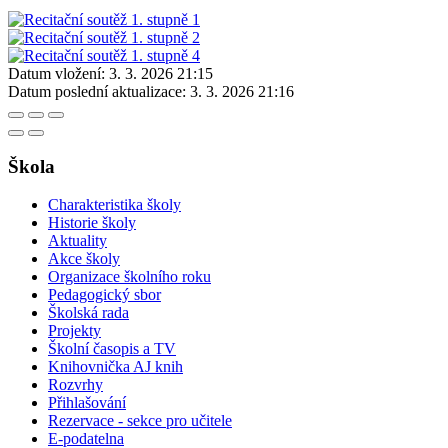
Datum vložení:
3. 3. 2026 21:15
Datum poslední aktualizace:
3. 3. 2026 21:16
Škola
Charakteristika školy
Historie školy
Aktuality
Akce školy
Organizace školního roku
Pedagogický sbor
Školská rada
Projekty
Školní časopis a TV
Knihovnička AJ knih
Rozvrhy
Přihlašování
Rezervace - sekce pro učitele
E-podatelna