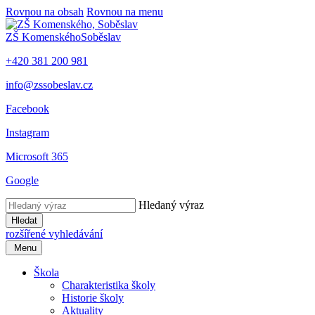
Rovnou na obsah
Rovnou na menu
ZŠ Komenského
Soběslav
+420 381 200 981
info@zssobeslav.cz
Facebook
Instagram
Microsoft 365
Google
Hledaný výraz
Hledat
rozšířené vyhledávání
Menu
Škola
Charakteristika školy
Historie školy
Aktuality