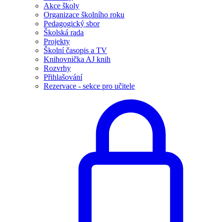
Akce školy
Organizace školního roku
Pedagogický sbor
Školská rada
Projekty
Školní časopis a TV
Knihovnička AJ knih
Rozvrhy
Přihlašování
Rezervace - sekce pro učitele