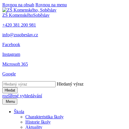
Rovnou na obsah
Rovnou na menu
ZŠ Komenského
Soběslav
+420 381 200 981
info@zssobeslav.cz
Facebook
Instagram
Microsoft 365
Google
Hledaný výraz
Hledat
rozšířené vyhledávání
Menu
Škola
Charakteristika školy
Historie školy
Aktuality