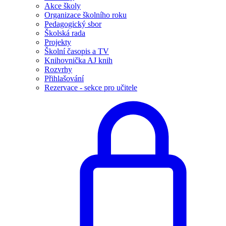
Akce školy
Organizace školního roku
Pedagogický sbor
Školská rada
Projekty
Školní časopis a TV
Knihovnička AJ knih
Rozvrhy
Přihlašování
Rezervace - sekce pro učitele