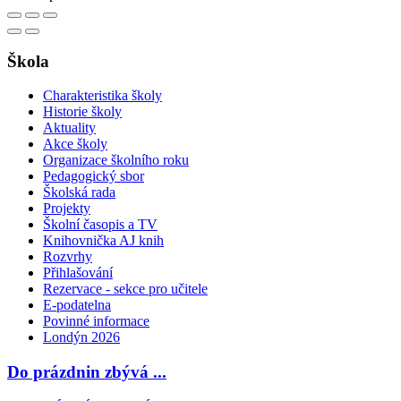
Škola
Charakteristika školy
Historie školy
Aktuality
Akce školy
Organizace školního roku
Pedagogický sbor
Školská rada
Projekty
Školní časopis a TV
Knihovnička AJ knih
Rozvrhy
Přihlašování
Rezervace - sekce pro učitele
E-podatelna
Povinné informace
Londýn 2026
Do prázdnin zbývá ...