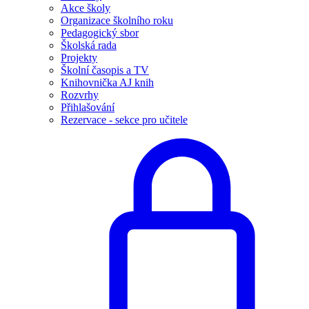
Akce školy
Organizace školního roku
Pedagogický sbor
Školská rada
Projekty
Školní časopis a TV
Knihovnička AJ knih
Rozvrhy
Přihlašování
Rezervace - sekce pro učitele