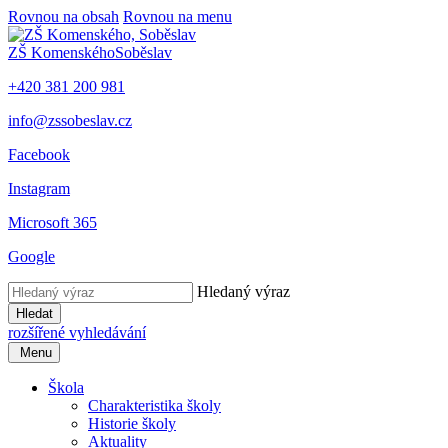
Rovnou na obsah
Rovnou na menu
ZŠ Komenského
Soběslav
+420 381 200 981
info@zssobeslav.cz
Facebook
Instagram
Microsoft 365
Google
Hledaný výraz
Hledat
rozšířené vyhledávání
Menu
Škola
Charakteristika školy
Historie školy
Aktuality