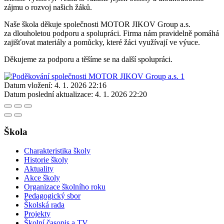
zájmu o rozvoj našich žáků.
Naše škola děkuje společnosti MOTOR JIKOV Group a.s.
za dlouholetou podporu a spolupráci. Firma nám pravidelně pomáhá
zajišťovat materiály a pomůcky, které žáci využívají ve výuce.
Děkujeme za podporu a těšíme se na další spolupráci.
Datum vložení:
4. 1. 2026 22:16
Datum poslední aktualizace:
4. 1. 2026 22:20
Škola
Charakteristika školy
Historie školy
Aktuality
Akce školy
Organizace školního roku
Pedagogický sbor
Školská rada
Projekty
Školní časopis a TV