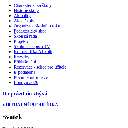
Charakteristika školy
Historie školy
Aktuality
Akce školy
Organizace školního roku
Pedagogický sbor
Školská rada
Projekty
Školní časopis a TV
Knihovnička AJ knih
Rozvrhy
Přihlašování
Rezervace - sekce pro učitele
E-podatelna
Povinné informace
Londýn 2026
Do prázdnin zbývá ...
VIRTUÁLNÍ PROHLÍDKA
Svátek