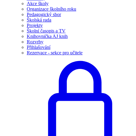
Akce školy
Organizace školního roku
Pedagogický sbor
Školská rada
Projekty
Školní časopis a TV
Knihovnička AJ knih
Rozvrhy
Přihlašování
Rezervace - sekce pro učitele