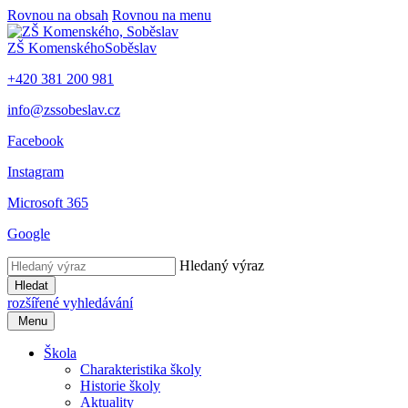
Rovnou na obsah
Rovnou na menu
ZŠ Komenského
Soběslav
+420 381 200 981
info@zssobeslav.cz
Facebook
Instagram
Microsoft 365
Google
Hledaný výraz
Hledat
rozšířené vyhledávání
Menu
Škola
Charakteristika školy
Historie školy
Aktuality