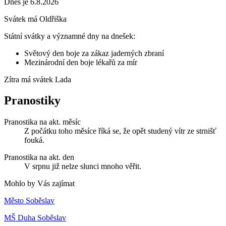
Dnes je 6.8.2026
Svátek má
Oldřiška
Státní svátky a významné dny na dnešek:
Světový den boje za zákaz jaderných zbraní
Mezinárodní den boje lékařů za mír
Zítra má svátek
Lada
Pranostiky
Pranostika na akt. měsíc
Z počátku toho měsíce říká se, že opět studený vítr ze strnišť
fouká.
Pranostika na akt. den
V srpnu již nelze slunci mnoho věřit.
Mohlo by Vás zajímat
Město Soběslav
MŠ Duha Soběslav