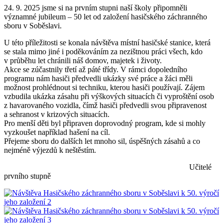
24. 9. 2025 jsme si na prvním stupni naší školy připomněli
významné jubileum – 50 let od založení hasičského záchranného
sboru v Soběslavi.
U této příležitosti se konala návštěva místní hasičské stanice, která
se stala mimo jiné i poděkováním za nezištnou práci všech, kdo
v průběhu let chránili náš domov, majetek i životy.
Akce se zúčastnily třetí až páté třídy. V rámci dopoledního
programu nám hasiči předvedli ukázky své práce a žáci měli
možnost prohlédnout si techniku, kterou hasiči používají. Zájem
vzbudila ukázka zásahu při výškových situacích či vyproštění osob
z havarovaného vozidla, čímž hasiči předvedli svou připravenost
a sehranost v krizových situacích.
Pro menší děti byl připraven doprovodný program, kde si mohly
vyzkoušet například hašení na cíl.
Přejeme sboru do dalších let mnoho sil, úspěšných zásahů a co
nejméně výjezdů k neštěstím.
Učitelé
prvního stupně