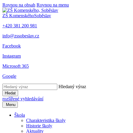
Rovnou na obsah
Rovnou na menu
ZŠ Komenského
Soběslav
+420 381 200 981
info@zssobeslav.cz
Facebook
Instagram
Microsoft 365
Google
Hledaný výraz
Hledat
rozšířené vyhledávání
Menu
Škola
Charakteristika školy
Historie školy
Aktuality