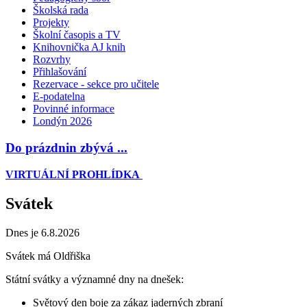
Školská rada
Projekty
Školní časopis a TV
Knihovnička AJ knih
Rozvrhy
Přihlašování
Rezervace - sekce pro učitele
E-podatelna
Povinné informace
Londýn 2026
Do prázdnin zbývá ...
VIRTUÁLNÍ PROHLÍDKA
Svátek
Dnes je 6.8.2026
Svátek má
Oldřiška
Státní svátky a významné dny na dnešek:
Světový den boje za zákaz jaderných zbraní