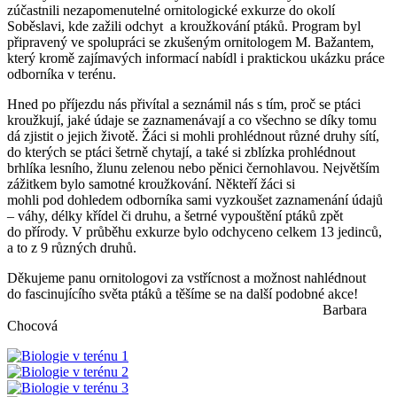
zúčastnili nezapomenutelné ornitologické exkurze do okolí
Soběslavi, kde zažili odchyt a kroužkování ptáků. Program byl
připravený ve spolupráci se zkušeným ornitologem M. Bažantem,
který kromě zajímavých informací nabídl i praktickou ukázku práce
odborníka v terénu.
Hned po příjezdu nás přivítal a seznámil nás s tím, proč se ptáci
kroužkují, jaké údaje se zaznamenávají a co všechno se díky tomu
dá zjistit o jejich životě. Žáci si mohli prohlédnout různé druhy sítí,
do kterých se ptáci šetrně chytají, a také si zblízka prohlédnout
brhlíka lesního, žlunu zelenou nebo pěnici černohlavou. Největším
zážitkem bylo samotné kroužkování. Někteří žáci si
mohli pod dohledem odborníka sami vyzkoušet zaznamenání údajů
– váhy, délky křídel či druhu, a šetrné vypouštění ptáků zpět
do přírody. V průběhu exkurze bylo odchyceno celkem 13 jedinců,
a to z 9 různých druhů.
Děkujeme panu ornitologovi za vstřícnost a možnost nahlédnout
do fascinujícího světa ptáků a těšíme se na další podobné akce!
Barbara
Chocová