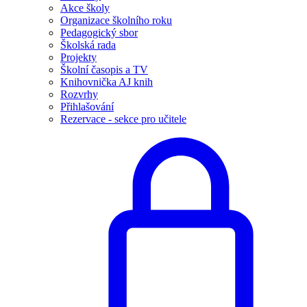
Akce školy
Organizace školního roku
Pedagogický sbor
Školská rada
Projekty
Školní časopis a TV
Knihovnička AJ knih
Rozvrhy
Přihlašování
Rezervace - sekce pro učitele