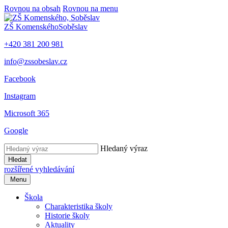
Rovnou na obsah
Rovnou na menu
ZŠ Komenského
Soběslav
+420 381 200 981
info@zssobeslav.cz
Facebook
Instagram
Microsoft 365
Google
Hledaný výraz
Hledat
rozšířené vyhledávání
Menu
Škola
Charakteristika školy
Historie školy
Aktuality