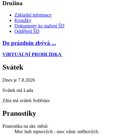
Družina
Základní informace
Kroužky
Dokumenty ke stažení ŠD
Oddělení ŠD
Do prázdnin zbývá ...
VIRTUÁLNÍ PROHLÍDKA
Svátek
Dnes je 7.8.2026
Svátek má
Lada
Zítra má svátek
Soběslav
Pranostiky
Pranostika na akt. měsíc
Moc hub srpnových - moc vánic sněhových.