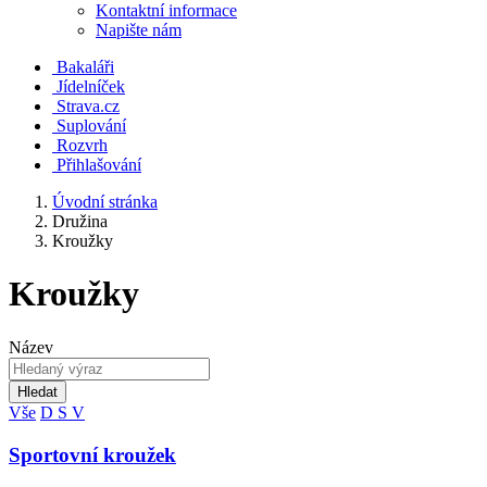
Kontaktní informace
Napište nám
Bakaláři
Jídelníček
Strava.cz
Suplování
Rozvrh
Přihlašování
Úvodní stránka
Družina
Kroužky
Kroužky
Název
Hledat
Vše
D
S
V
Sportovní kroužek