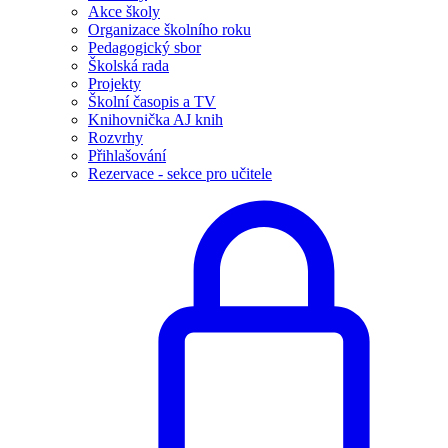
Akce školy
Organizace školního roku
Pedagogický sbor
Školská rada
Projekty
Školní časopis a TV
Knihovnička AJ knih
Rozvrhy
Přihlašování
Rezervace - sekce pro učitele