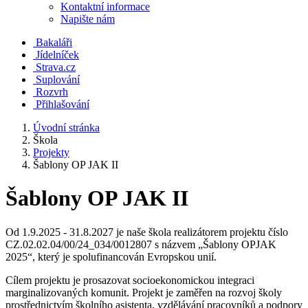
Kontaktní informace
Napište nám
Bakaláři
Jídelníček
Strava.cz
Suplování
Rozvrh
Přihlašování
Úvodní stránka
Škola
Projekty
Šablony OP JAK II
Šablony OP JAK II
Od 1.9.2025 - 31.8.2027 je naše škola realizátorem projektu číslo
CZ.02.02.04/00/24_034/0012807 s názvem „Šablony OPJAK
2025“, který je spolufinancován Evropskou unií.
Cílem projektu je prosazovat socioekonomickou integraci
marginalizovaných komunit. Projekt je zaměřen na rozvoj školy
prostřednictvím školního asistenta, vzdělávání pracovníků a podpory