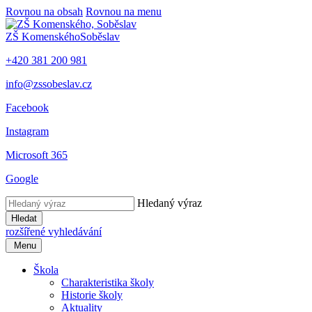
Rovnou na obsah
Rovnou na menu
ZŠ Komenského
Soběslav
+420 381 200 981
info@zssobeslav.cz
Facebook
Instagram
Microsoft 365
Google
Hledaný výraz
Hledat
rozšířené vyhledávání
Menu
Škola
Charakteristika školy
Historie školy
Aktuality