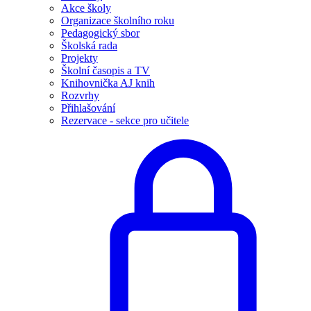
Akce školy
Organizace školního roku
Pedagogický sbor
Školská rada
Projekty
Školní časopis a TV
Knihovnička AJ knih
Rozvrhy
Přihlašování
Rezervace - sekce pro učitele