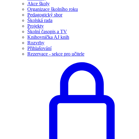
Akce školy
Organizace školního roku
Pedagogický sbor
Školská rada
Projekty
Školní časopis a TV
Knihovnička AJ knih
Rozvrhy
Přihlašování
Rezervace - sekce pro učitele