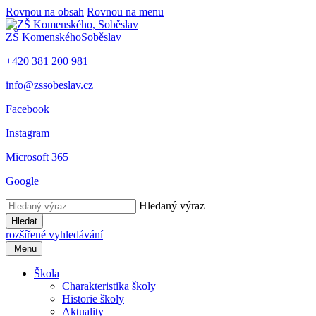
Rovnou na obsah
Rovnou na menu
ZŠ Komenského
Soběslav
+420 381 200 981
info@zssobeslav.cz
Facebook
Instagram
Microsoft 365
Google
Hledaný výraz
Hledat
rozšířené vyhledávání
Menu
Škola
Charakteristika školy
Historie školy
Aktuality