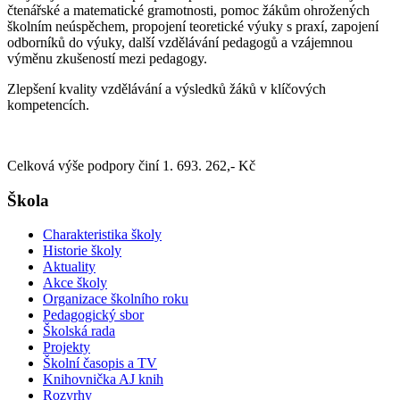
čtenářské a matematické gramotnosti, pomoc žákům ohrožených
školním neúspěchem, propojení teoretické výuky s praxí, zapojení
odborníků do výuky, další vzdělávání pedagogů a vzájemnou
výměnu zkušeností mezi pedagogy.
Zlepšení kvality vzdělávání a výsledků žáků v klíčových
kompetencích.
Celková výše podpory činí 1. 693. 262,- Kč
Škola
Charakteristika školy
Historie školy
Aktuality
Akce školy
Organizace školního roku
Pedagogický sbor
Školská rada
Projekty
Školní časopis a TV
Knihovnička AJ knih
Rozvrhy