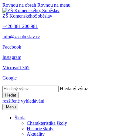
Rovnou na obsah
Rovnou na menu
ZŠ Komenského
Soběslav
+420 381 200 981
info@zssobeslav.cz
Facebook
Instagram
Microsoft 365
Google
Hledaný výraz
Hledat
rozšířené vyhledávání
Menu
Škola
Charakteristika školy
Historie školy
Aktuality