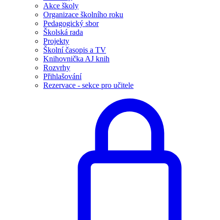
Akce školy
Organizace školního roku
Pedagogický sbor
Školská rada
Projekty
Školní časopis a TV
Knihovnička AJ knih
Rozvrhy
Přihlašování
Rezervace - sekce pro učitele