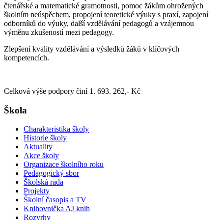
čtenářské a matematické gramotnosti, pomoc žákům ohrožených
školním neúspěchem, propojení teoretické výuky s praxí, zapojení
odborníků do výuky, další vzdělávání pedagogů a vzájemnou
výměnu zkušeností mezi pedagogy.
Zlepšení kvality vzdělávání a výsledků žáků v klíčových
kompetencích.
Celková výše podpory činí 1. 693. 262,- Kč
Škola
Charakteristika školy
Historie školy
Aktuality
Akce školy
Organizace školního roku
Pedagogický sbor
Školská rada
Projekty
Školní časopis a TV
Knihovnička AJ knih
Rozvrhy