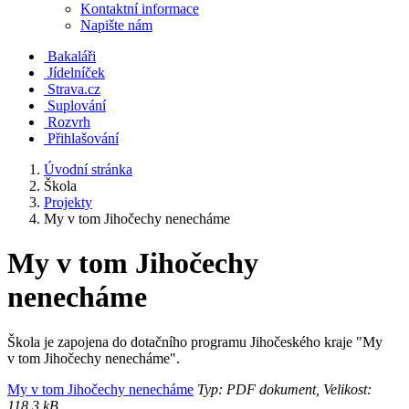
Kontaktní informace
Napište nám
Bakaláři
Jídelníček
Strava.cz
Suplování
Rozvrh
Přihlašování
Úvodní stránka
Škola
Projekty
My v tom Jihočechy nenecháme
My v tom Jihočechy
nenecháme
Škola je zapojena do dotačního programu Jihočeského kraje "My
v tom Jihočechy nenecháme".
My v tom Jihočechy nenecháme
Typ: PDF dokument, Velikost:
118.3 kB