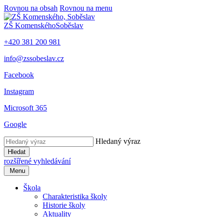
Rovnou na obsah
Rovnou na menu
ZŠ Komenského
Soběslav
+420 381 200 981
info@zssobeslav.cz
Facebook
Instagram
Microsoft 365
Google
Hledaný výraz
Hledat
rozšířené vyhledávání
Menu
Škola
Charakteristika školy
Historie školy
Aktuality