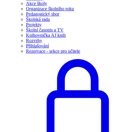
Akce školy
Organizace školního roku
Pedagogický sbor
Školská rada
Projekty
Školní časopis a TV
Knihovnička AJ knih
Rozvrhy
Přihlašování
Rezervace - sekce pro učitele