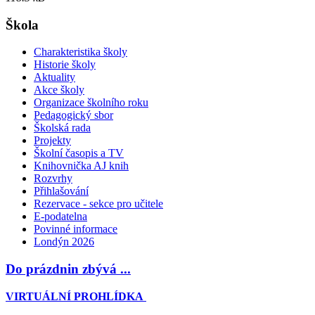
Škola
Charakteristika školy
Historie školy
Aktuality
Akce školy
Organizace školního roku
Pedagogický sbor
Školská rada
Projekty
Školní časopis a TV
Knihovnička AJ knih
Rozvrhy
Přihlašování
Rezervace - sekce pro učitele
E-podatelna
Povinné informace
Londýn 2026
Do prázdnin zbývá ...
VIRTUÁLNÍ PROHLÍDKA