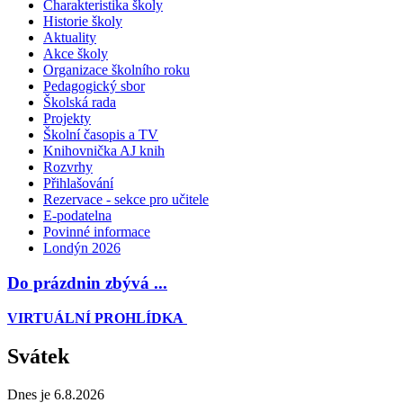
Charakteristika školy
Historie školy
Aktuality
Akce školy
Organizace školního roku
Pedagogický sbor
Školská rada
Projekty
Školní časopis a TV
Knihovnička AJ knih
Rozvrhy
Přihlašování
Rezervace - sekce pro učitele
E-podatelna
Povinné informace
Londýn 2026
Do prázdnin zbývá ...
VIRTUÁLNÍ PROHLÍDKA
Svátek
Dnes je 6.8.2026