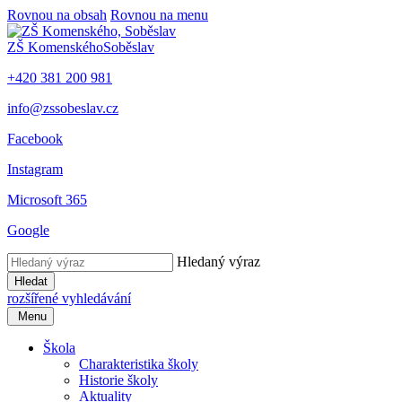
Rovnou na obsah
Rovnou na menu
ZŠ Komenského
Soběslav
+420 381 200 981
info@zssobeslav.cz
Facebook
Instagram
Microsoft 365
Google
Hledaný výraz
Hledat
rozšířené vyhledávání
Menu
Škola
Charakteristika školy
Historie školy
Aktuality