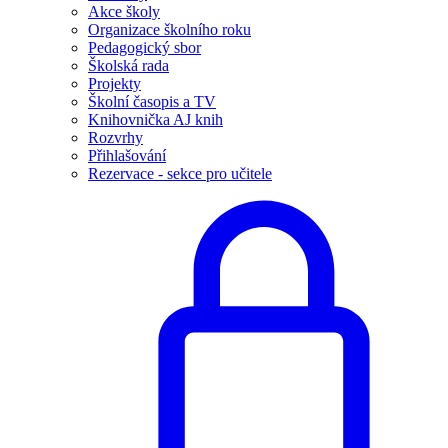
Akce školy
Organizace školního roku
Pedagogický sbor
Školská rada
Projekty
Školní časopis a TV
Knihovnička AJ knih
Rozvrhy
Přihlašování
Rezervace - sekce pro učitele