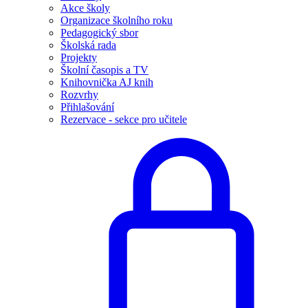
Akce školy
Organizace školního roku
Pedagogický sbor
Školská rada
Projekty
Školní časopis a TV
Knihovnička AJ knih
Rozvrhy
Přihlašování
Rezervace - sekce pro učitele