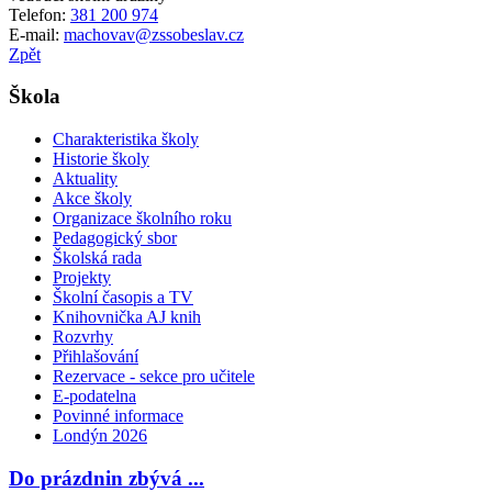
Telefon:
381 200 974
E-mail:
machovav@zssobeslav.cz
Zpět
Škola
Charakteristika školy
Historie školy
Aktuality
Akce školy
Organizace školního roku
Pedagogický sbor
Školská rada
Projekty
Školní časopis a TV
Knihovnička AJ knih
Rozvrhy
Přihlašování
Rezervace - sekce pro učitele
E-podatelna
Povinné informace
Londýn 2026
Do prázdnin zbývá ...