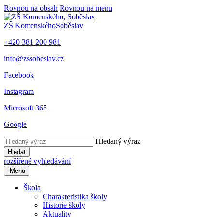
Rovnou na obsah
Rovnou na menu
ZŠ Komenského
Soběslav
+420 381 200 981
info@zssobeslav.cz
Facebook
Instagram
Microsoft 365
Google
Hledaný výraz
Hledat
rozšířené vyhledávání
Menu
Škola
Charakteristika školy
Historie školy
Aktuality