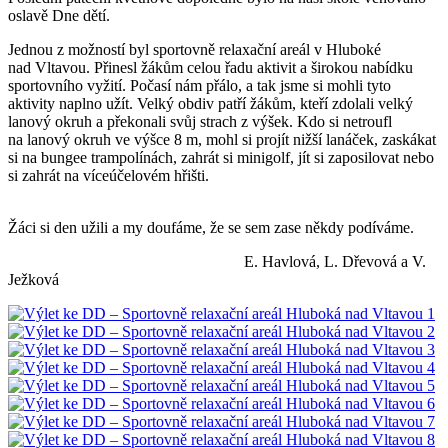
oslavě Dne dětí.
Jednou z možností byl sportovně relaxační areál v Hluboké
nad Vltavou. Přinesl žákům celou řadu aktivit a širokou nabídku
sportovního vyžití. Počasí nám přálo, a tak jsme si mohli tyto
aktivity naplno užít. Velký obdiv patří žákům, kteří zdolali velký
lanový okruh a překonali svůj strach z výšek. Kdo si netroufl
na lanový okruh ve výšce 8 m, mohl si projít nižší lanáček, zaskákat
si na bungee trampolínách, zahrát si minigolf, jít si zaposilovat nebo
si zahrát na víceúčelovém hřišti.
Žáci si den užili a my doufáme, že se sem zase někdy podíváme.
E. Havlová, L. Dřevová a V.
Ježková