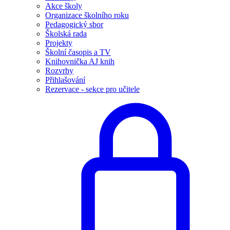
Akce školy
Organizace školního roku
Pedagogický sbor
Školská rada
Projekty
Školní časopis a TV
Knihovnička AJ knih
Rozvrhy
Přihlašování
Rezervace - sekce pro učitele