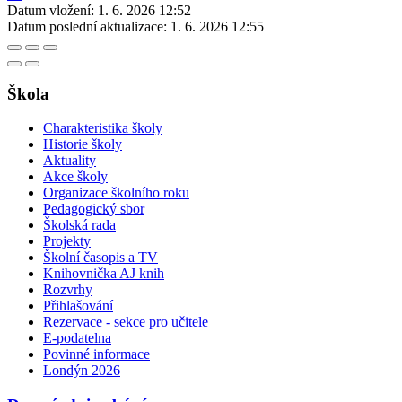
Datum vložení:
1. 6. 2026 12:52
Datum poslední aktualizace:
1. 6. 2026 12:55
Škola
Charakteristika školy
Historie školy
Aktuality
Akce školy
Organizace školního roku
Pedagogický sbor
Školská rada
Projekty
Školní časopis a TV
Knihovnička AJ knih
Rozvrhy
Přihlašování
Rezervace - sekce pro učitele
E-podatelna
Povinné informace
Londýn 2026