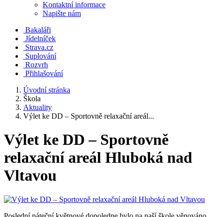
Kontaktní informace
Napište nám
Bakaláři
Jídelníček
Strava.cz
Suplování
Rozvrh
Přihlašování
Úvodní stránka
Škola
Aktuality
Výlet ke DD – Sportovně relaxační areál...
Výlet ke DD – Sportovně
relaxační areál Hluboká nad
Vltavou
Poslední páteční květnové dopoledne bylo na naší škole věnováno