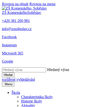
Rovnou na obsah
Rovnou na menu
ZŠ Komenského
Soběslav
+420 381 200 981
info@zssobeslav.cz
Facebook
Instagram
Microsoft 365
Google
Hledaný výraz
Hledat
rozšířené vyhledávání
Menu
Škola
Charakteristika školy
Historie školy
Aktuality