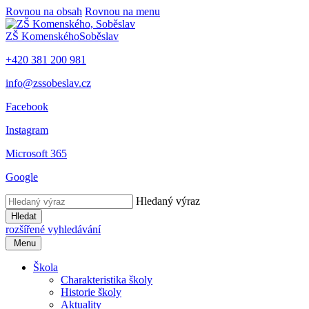
Rovnou na obsah
Rovnou na menu
ZŠ Komenského
Soběslav
+420 381 200 981
info@zssobeslav.cz
Facebook
Instagram
Microsoft 365
Google
Hledaný výraz
Hledat
rozšířené vyhledávání
Menu
Škola
Charakteristika školy
Historie školy
Aktuality