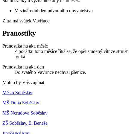
Státní svátky a významné dny na dnešek:
Mezinárodní den původního obyvatelstva
Zítra má svátek
Vavřinec
Pranostiky
Pranostika na akt. měsíc
Z počátku toho měsíce říká se, že opět studený vítr ze strnišť
fouká.
Pranostika na akt. den
Do svatého Vavřince nechval pšenice.
Mohlo by Vás zajímat
Město Soběslav
MŠ Duha Soběslav
MŠ Nerudova Soběslav
ZŠ Soběslav, E. Beneše
Jihočeský kraj