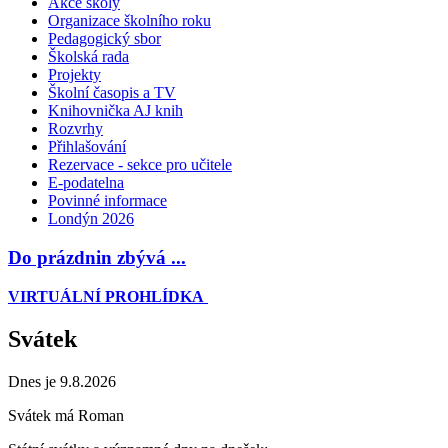
Akce školy
Organizace školního roku
Pedagogický sbor
Školská rada
Projekty
Školní časopis a TV
Knihovnička AJ knih
Rozvrhy
Přihlašování
Rezervace - sekce pro učitele
E-podatelna
Povinné informace
Londýn 2026
Do prázdnin zbývá ...
VIRTUÁLNÍ PROHLÍDKA
Svátek
Dnes je 9.8.2026
Svátek má
Roman