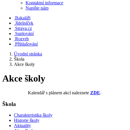
Kontaktní informace
Napište nám
Bakaláři
Jídelníček
Strava.cz
Suplování
Rozvrh
Přihlašování
Úvodní stránka
Škola
Akce školy
Akce školy
Kalendář s plánem akcí naleznete
ZDE
.
Škola
Charakteristika školy
Historie školy
Aktuality