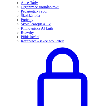
Akce školy
Organizace školního roku
Pedagogický sbor
Školská rada
Projekty
Školní časopis a TV
Knihovnička AJ knih
Rozvrhy
Přihlašování
Rezervace - sekce pro učitele