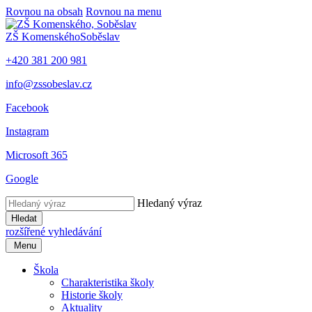
Rovnou na obsah
Rovnou na menu
ZŠ Komenského
Soběslav
+420 381 200 981
info@zssobeslav.cz
Facebook
Instagram
Microsoft 365
Google
Hledaný výraz
Hledat
rozšířené vyhledávání
Menu
Škola
Charakteristika školy
Historie školy
Aktuality