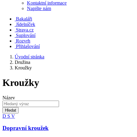
Kontaktní informace
Napište nám
Bakaláři
Jídelníček
Strava.cz
Suplování
Rozvrh
Přihlašování
Úvodní stránka
Družina
Kroužky
Kroužky
Název
Hledat
D
S
V
Dopravní kroužek