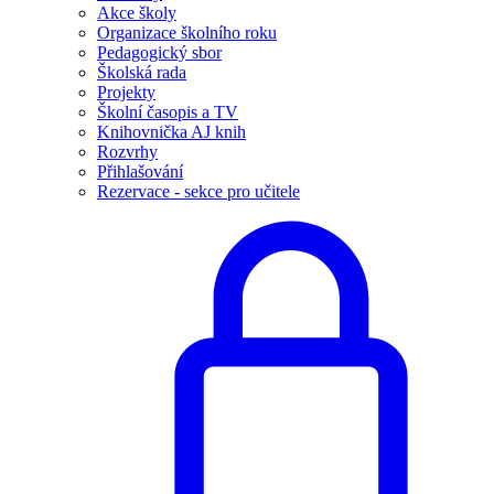
Akce školy
Organizace školního roku
Pedagogický sbor
Školská rada
Projekty
Školní časopis a TV
Knihovnička AJ knih
Rozvrhy
Přihlašování
Rezervace - sekce pro učitele